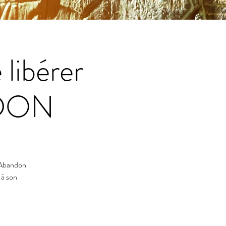
 libérer
NDON
d'Abandon
 à son