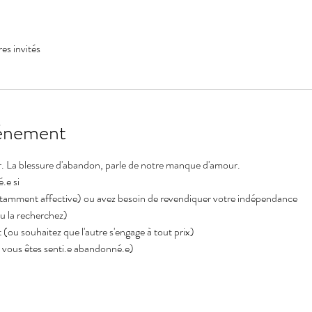
res invités
vénement
. La blessure d'abandon, parle de notre manque d'amour.
.e si
tamment affective) ou avez besoin de revendiquer votre indépendance
ou la recherchez)
(ou souhaitez que l'autre s'engage à tout prix)
 vous êtes senti.e abandonné.e)