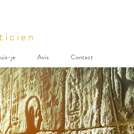
d
ticien
uis-je
Avis
Contact