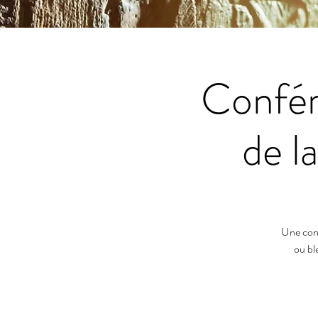
Confére
de 
Une conf
ou bl