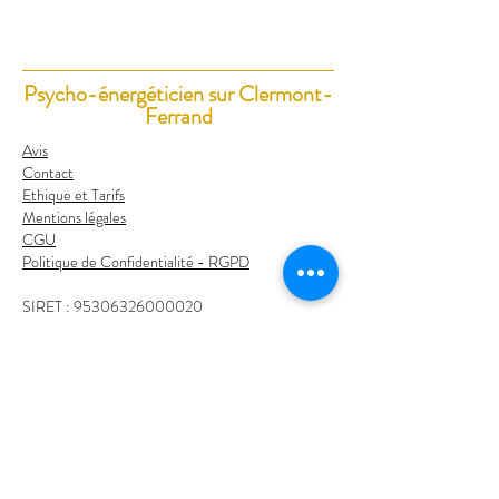
Psycho-énergéticien sur Clermont-
Ferrand
Avis
Contact
Ethique et Tarifs
Mentions légales
CGU
Politique de Confidentialité - RGPD
SIRET :
95306326000020
© Xavier Girard
2024-2026
Xavier Girard
Psycho-praticien & Énergéticien
Cabinet Sunyata
, 42 Avenue des États Unis,
Clermont-Ferrand, France